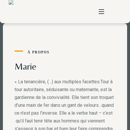
home
À PROPOS
à propos
Marie
pizzas
« La tenancière, (…) aux multiples facettes.Tour à
carte
tour autoritaire, séduisante ou maternante, est la
gardienne de la convivialité. Elle tient son troquet
vente à emporter
d’une main de fer dans un gant de velours…quand
ce n’est pas l’inverse. Elle a le verbe haut – c’est
contact
qu’il faut tenir tête aux hommes qui viennent
s’asseoir à son bar et bien leur faire comprendre