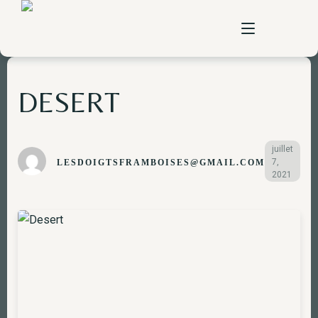
DESERT
home
à propos
juillet
7,
LESDOIGTSFRAMBOISES@GMAIL.COM
pizzas
2021
carte
vente à emporter
contact