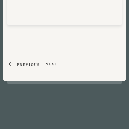
NEXT
PREVIOUS
À propos
Qui n’a pas dans ses souvenirs des jeux d’enfants au