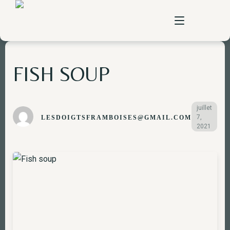
FISH SOUP
home
à propos
juillet
7,
LESDOIGTSFRAMBOISES@GMAIL.COM
pizzas
2021
carte
vente à emporter
contact