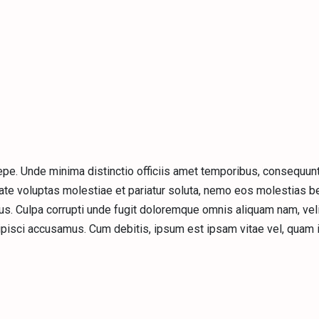
saepe. Unde minima distinctio officiis amet temporibus, consequun
te voluptas molestiae et pariatur soluta, nemo eos molestias b
mus. Culpa corrupti unde fugit doloremque omnis aliquam nam, veli
ipisci accusamus. Cum debitis, ipsum est ipsam vitae vel, quam 