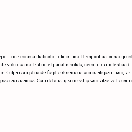
saepe. Unde minima distinctio officiis amet temporibus, consequun
te voluptas molestiae et pariatur soluta, nemo eos molestias b
mus. Culpa corrupti unde fugit doloremque omnis aliquam nam, veli
ipisci accusamus. Cum debitis, ipsum est ipsam vitae vel, quam 