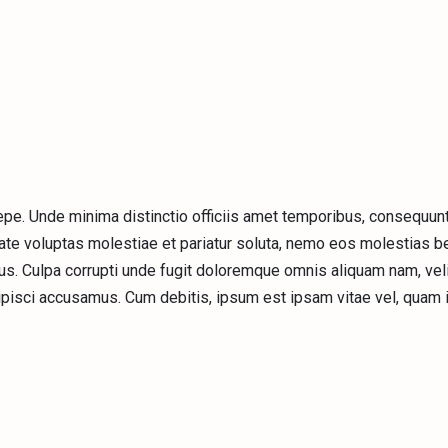
saepe. Unde minima distinctio officiis amet temporibus, consequun
te voluptas molestiae et pariatur soluta, nemo eos molestias b
mus. Culpa corrupti unde fugit doloremque omnis aliquam nam, veli
ipisci accusamus. Cum debitis, ipsum est ipsam vitae vel, quam 