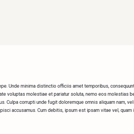
saepe. Unde minima distinctio officiis amet temporibus, consequun
te voluptas molestiae et pariatur soluta, nemo eos molestias b
mus. Culpa corrupti unde fugit doloremque omnis aliquam nam, veli
ipisci accusamus. Cum debitis, ipsum est ipsam vitae vel, quam 