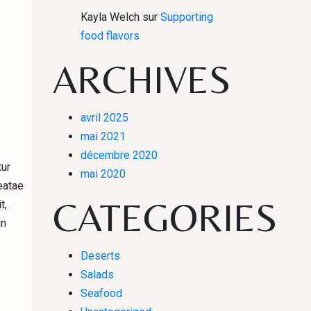
Kayla Welch
sur
Supporting
food flavors
ARCHIVES
avril 2025
mai 2021
décembre 2020
tur
mai 2020
eatae
CATEGORIES
t,
in
Deserts
Salads
Seafood