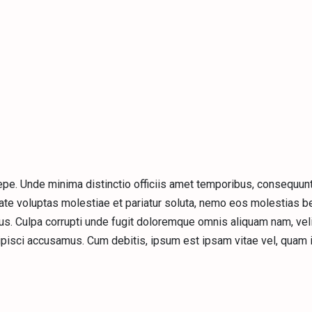
saepe. Unde minima distinctio officiis amet temporibus, consequun
te voluptas molestiae et pariatur soluta, nemo eos molestias b
mus. Culpa corrupti unde fugit doloremque omnis aliquam nam, veli
ipisci accusamus. Cum debitis, ipsum est ipsam vitae vel, quam 