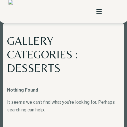
GALLERY
home
CATEGORIES :
à propos
DESSERTS
pizzas
carte
Nothing Found
vente à emporter
It seems we can’t find what you’re looking for. Perhaps
searching can help.
contact